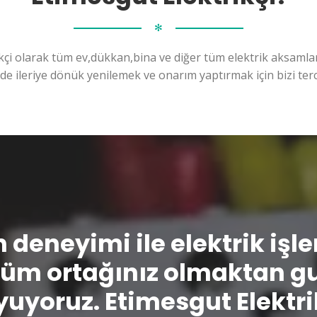
✻
kçi olarak tüm ev,dükkan,bina ve diğer tüm elektrik aksamları
ilde ileriye dönük yenilemek ve onarım yaptırmak için bizi terc
n deneyimi ile elektrik işl
üm ortağınız olmaktan g
uyoruz. Etimesgut Elektri