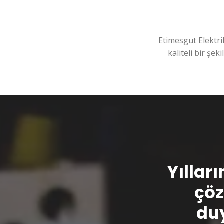
Etimesgut Elektri
kaliteli bir şek
Yılları
çöz
duy