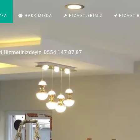
YFA
HAKKIMIZDA
HIZMETLERIMIZ
HIZMET B
4 Hizmetinizdeyiz. 0554 147 87 87