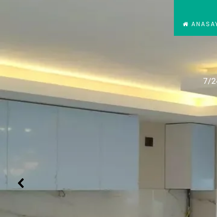
ANASA
7/2