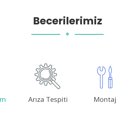
Becerilerimiz
✻
ım
Arıza Tespiti
Montaj