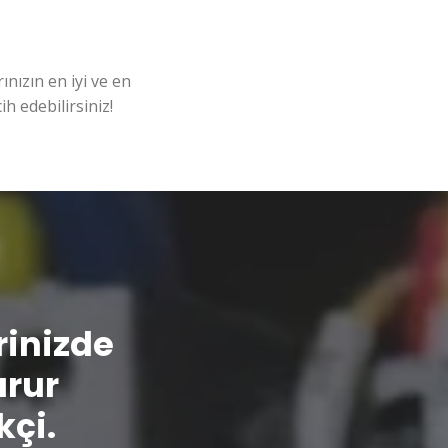
nızın en iyi ve en
ih edebilirsiniz!
erinizde
urur
kçi.