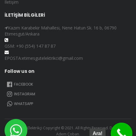
İletişim
İLETİŞİM BİLGİLERİ
Kazım Karabekir Mahallesi, Nene Hatun Sk. 16 b, 06790
Etimesgut/Ankara
GSM: +90 (554) 147 87 87
EPOSTA:etimesgutelektrikci@gmail.com
Follow us on
FACEBOOK
İNSTAGRAM
WHATSAPP
Etimesgut Elektrikçi Copyright © 2021. All Rights Reserved. Design By
Ara!
Adem Çoban.