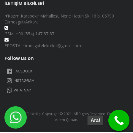
İLETİŞİM BİLGİLERİ
Kazım Karabekir Mahallesi, Nene Hatun Sk. 16 b, 06790
Etimesgut/Ankara
GSM: +90 (554) 147 87 87
EPOSTA:etimesgutelektrikci@gmail.com
Follow us on
FACEBOOK
İNSTAGRAM
WHATSAPP
Etimesgut Elektrikçi Copyright © 2021. All Rights Reserved. Design By
Adem Çoban.
Ara!