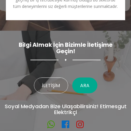
tüm deneyimlerini siz değerli müşterilerine sunmaktadır.
Bilgi Almak İçin Bizimle İletişime
Geçin!
♦
İLETIŞIM
ARA
Soyal Medyadan Bize Ulaşabilirsiniz! Etimesgut
Elektrikçi