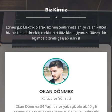
Biz Kimiz
♦
Etimesgut Elektrik olarak siz müşterilerimize en iyi ve en kaliteli
hizmeti sunabilmek için ekibimizi titizlikle seçiyoruz.! Güvenli bir
biçimde bizimle çalışabilirsiniz!
OKAN DÖNMEZ
Kurucu ve Yönetici
Okan Dönmez 34 Yaşında ve yaklaşık olarak 15 yılı
geçmiş bir iş tecrübesiyle kurmuş olduğu bu sektörde