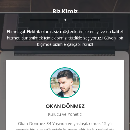
Biz Kimiz
♦
Etimesgut Elektrik olarak siz müşterilerimize en iyi ve en kaliteli
hizmeti sunabilmek için ekibimizi titizlikle seçiyoruz.! Güvenli bir
biçimde bizimle çalışabilirsiniz!
OKAN DÖNMEZ
Kurucu ve Yönetici
Okan Dönmez 34 Yaşında ve yaklaşık olarak 15 yılı
geçmiş bir iş tecrübesiyle kurmuş olduğu bu sektörde