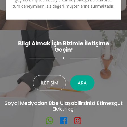
tüm deneyimlerini siz değerli müşterilerine sunmaktadır.
Bilgi Almak İçin Bizimle İletişime
Geçin!
♦
İLETIŞIM
ARA
Soyal Medyadan Bize Ulaşabilirsiniz! Etimesgut
Elektrikçi