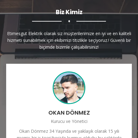
Biz Kimiz
♦
Etimesgut Elektrik olarak siz müşterilerimize en iyi ve en kaliteli
hizmeti sunabilmek için ekibimizi titizlikle seçiyoruz.! Güvenli bir
biçimde bizimle çalışabilirsiniz!
OKAN DÖNMEZ
Kurucu ve Yönetici
Okan Dönmez 34 Yaşında ve yaklaşık olarak 15 yılı
geçmiş bir iş tecrübesiyle kurmuş olduğu bu sektörde