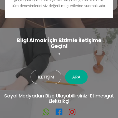
tüm deneyimlerini siz değerli müşterilerine sunmaktadır.
Bilgi Almak İçin Bizimle İletişime
Geçin!
♦
İLETIŞIM
ARA
Soyal Medyadan Bize Ulaşabilirsiniz! Etimesgut
Elektrikçi