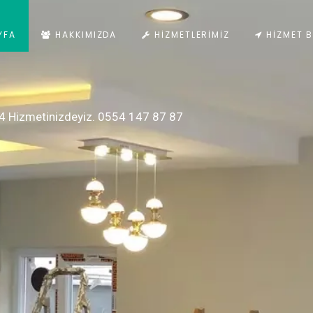
YFA
HAKKIMIZDA
HIZMETLERIMIZ
HIZMET B
4 Hizmetinizdeyiz. 0554 147 87 87