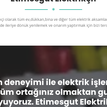
✻
kçi olarak tüm ev,dükkan,bina ve diğer tüm elektrik aksamları
ilde ileriye dönük yenilemek ve onarım yaptırmak için bizi terc
n deneyimi ile elektrik işl
üm ortağınız olmaktan g
uyoruz. Etimesgut Elektri