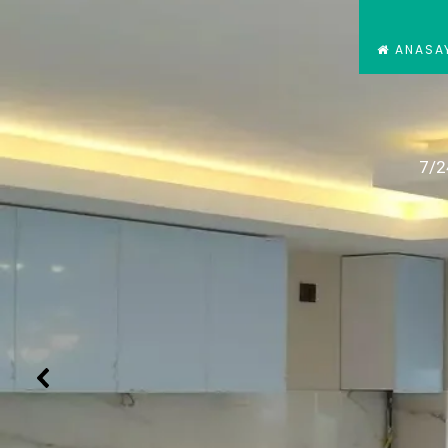
ANASA
7/2