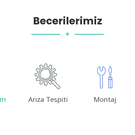
Becerilerimiz
✻
ım
Arıza Tespiti
Montaj