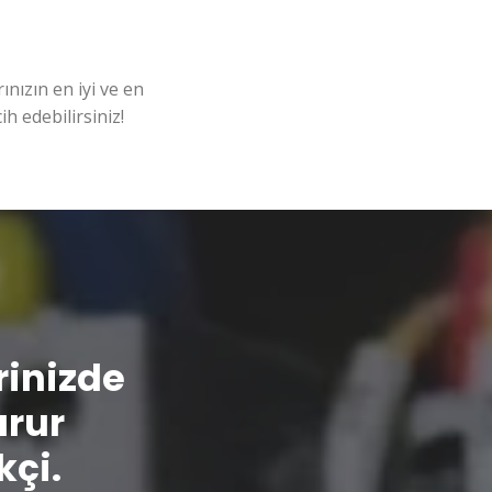
nızın en iyi ve en
ih edebilirsiniz!
erinizde
urur
kçi.