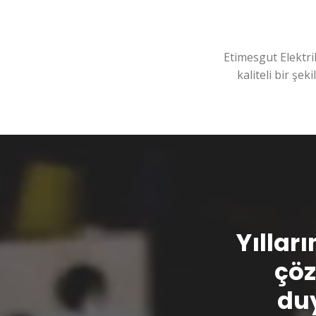
Etimesgut Elektri
kaliteli bir şek
Yılları
çöz
duy