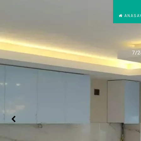
ANASA
7/2