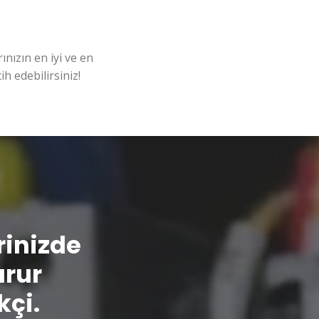
nızın en iyi ve en
ih edebilirsiniz!
erinizde
urur
kçi.