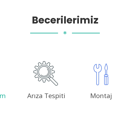
Becerilerimiz
✻
ım
Arıza Tespiti
Montaj