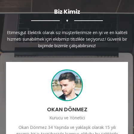
Biz Kimiz
♦
Etimesgut Elektrik olarak siz müşterilerimize en iyi ve en kaliteli
hizmeti sunabilmek için ekibimizi titizlikle seçiyoruz.! Güvenli bir
biçimde bizimle çalışabilirsiniz!
OKAN DÖNMEZ
Kurucu ve Yönetici
Okan Dönmez 34 Yaşında ve yaklaşık olarak 15 yılı
geçmiş bir iş tecrübesiyle kurmuş olduğu bu sektörde