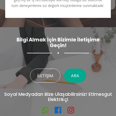
tüm deneyimlerini siz değerli müşterilerine sunmaktadır.
Bilgi Almak İçin Bizimle İletişime
Geçin!
♦
İLETIŞIM
ARA
Soyal Medyadan Bize Ulaşabilirsiniz! Etimesgut
Elektrikçi