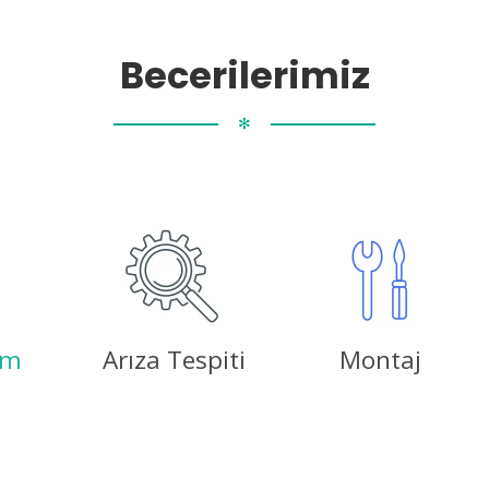
Becerilerimiz
✻
ım
Arıza Tespiti
Montaj