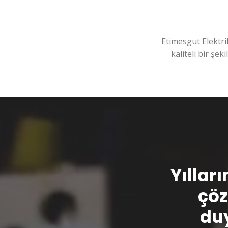
Etimesgut Elektri
kaliteli bir şek
Yılları
çöz
duy