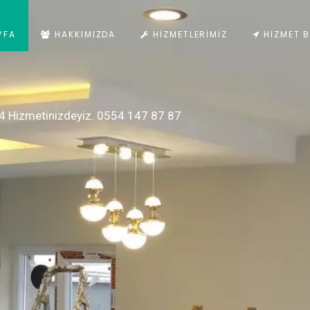
YFA
HAKKIMIZDA
HIZMETLERIMIZ
HIZMET B
4 Hizmetinizdeyiz. 0554 147 87 87