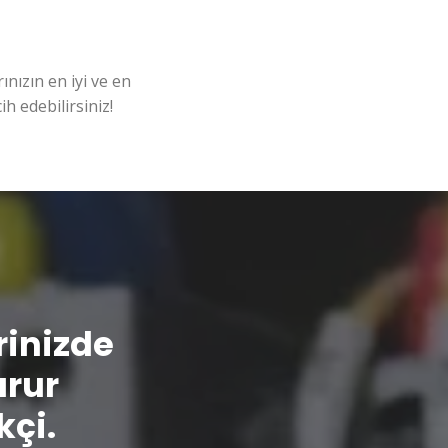
nızın en iyi ve en
ih edebilirsiniz!
erinizde
urur
kçi.