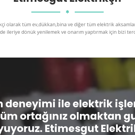
✻
kçi olarak tüm ev,dükkan,bina ve diğer tüm elektrik aksamları
ilde ileriye dönük yenilemek ve onarım yaptırmak için bizi terc
n deneyimi ile elektrik işl
üm ortağınız olmaktan g
uyoruz. Etimesgut Elektri