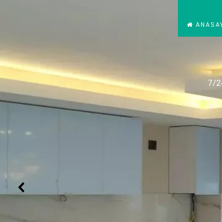
ANASA
7/2