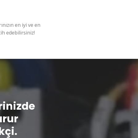
nızın en iyi ve en
ih edebilirsiniz!
erinizde
urur
kçi.