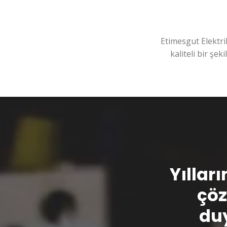
Etimesgut Elektri
kaliteli bir şek
Yılları
çöz
duy