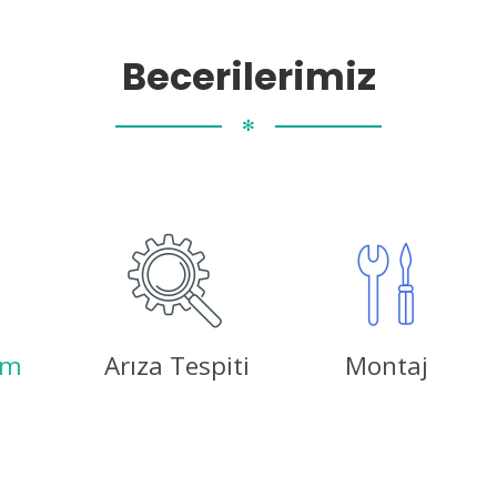
Becerilerimiz
✻
ım
Arıza Tespiti
Montaj