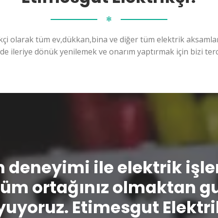
✻
kçi olarak tüm ev,dükkan,bina ve diğer tüm elektrik aksamları
ilde ileriye dönük yenilemek ve onarım yaptırmak için bizi terc
n deneyimi ile elektrik işl
üm ortağınız olmaktan g
uyoruz. Etimesgut Elektri