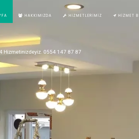
YFA
HAKKIMIZDA
HIZMETLERIMIZ
HIZMET B
4 Hizmetinizdeyiz. 0554 147 87 87