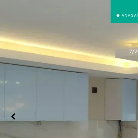
ANASA
7/2