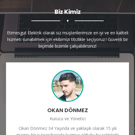
Biz Kimiz
♦
Etimesgut Elektrik olarak siz müşterilerimize en iyi ve en kaliteli
hizmeti sunabilmek için ekibimizi titizlikle seçiyoruz.! Güvenli bir
biçimde bizimle çalışabilirsiniz!
OKAN DÖNMEZ
Kurucu ve Yönetici
Okan Dönmez 34 Yaşında ve yaklaşık olarak 15 yılı
geçmiş bir iş tecrübesiyle kurmuş olduğu bu sektörde