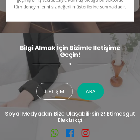
tüm deneyimlerini siz değerli müşterilerine sunmaktadır.
Bilgi Almak İçin Bizimle İletişime
Geçin!
♦
İLETIŞIM
ARA
Soyal Medyadan Bize Ulaşabilirsiniz! Etimesgut
Elektrikçi