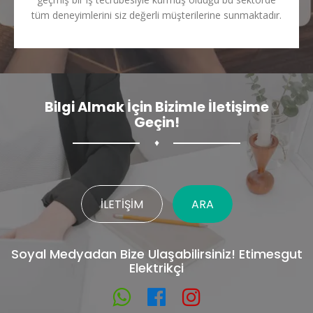
tüm deneyimlerini siz değerli müşterilerine sunmaktadır.
Bilgi Almak İçin Bizimle İletişime
Geçin!
♦
İLETIŞIM
ARA
Soyal Medyadan Bize Ulaşabilirsiniz! Etimesgut
Elektrikçi