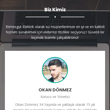
Biz Kimiz
♦
Etimesgut Elektrik olarak siz müşterilerimize en iyi ve en kaliteli
hizmeti sunabilmek için ekibimizi titizlikle seçiyoruz.! Güvenli bir
biçimde bizimle çalışabilirsiniz!
OKAN DÖNMEZ
Kurucu ve Yönetici
Okan Dönmez 34 Yaşında ve yaklaşık olarak 15 yılı
geçmiş bir iş tecrübesiyle kurmuş olduğu bu sektörde