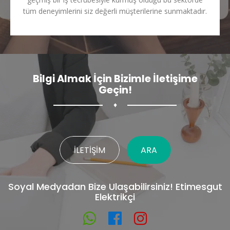
tüm deneyimlerini siz değerli müşterilerine sunmaktadır.
Bilgi Almak İçin Bizimle İletişime
Geçin!
♦
İLETIŞIM
ARA
Soyal Medyadan Bize Ulaşabilirsiniz! Etimesgut
Elektrikçi