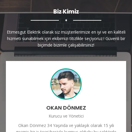
Biz Kimiz
♦
Etimesgut Elektrik olarak siz müşterilerimize en iyi ve en kaliteli
hizmeti sunabilmek için ekibimizi titizlikle seçiyoruz.! Güvenli bir
biçimde bizimle çalışabilirsiniz!
OKAN DÖNMEZ
Kurucu ve Yönetici
Okan Dönmez 34 Yaşında ve yaklaşık olarak 15 yılı
geçmiş bir iş tecrübesiyle kurmuş olduğu bu sektörde