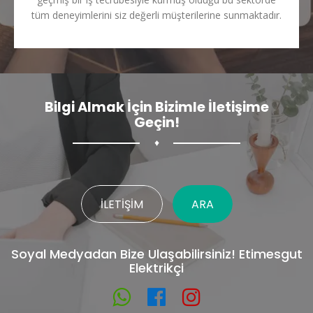
tüm deneyimlerini siz değerli müşterilerine sunmaktadır.
Bilgi Almak İçin Bizimle İletişime
Geçin!
♦
İLETIŞIM
ARA
Soyal Medyadan Bize Ulaşabilirsiniz! Etimesgut
Elektrikçi