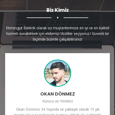
Biz Kimiz
♦
Etimesgut Elektrik olarak siz müşterilerimize en iyi ve en kaliteli
hizmeti sunabilmek için ekibimizi titizlikle seçiyoruz.! Güvenli bir
biçimde bizimle çalışabilirsiniz!
OKAN DÖNMEZ
Kurucu ve Yönetici
Okan Dönmez 34 Yaşında ve yaklaşık olarak 15 yılı
geçmiş bir iş tecrübesiyle kurmuş olduğu bu sektörde