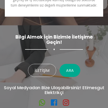
tüm deneyimlerini siz değerli müşterilerine sunmaktadır.
Bilgi Almak İçin Bizimle İletişime
Geçin!
♦
İLETIŞIM
ARA
Soyal Medyadan Bize Ulaşabilirsiniz! Etimesgut
Elektrikçi