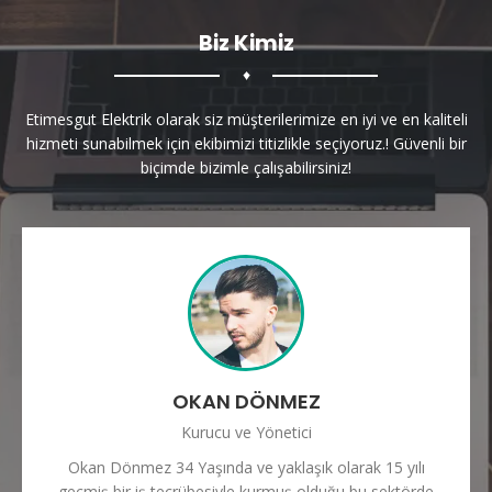
Biz Kimiz
♦
Etimesgut Elektrik olarak siz müşterilerimize en iyi ve en kaliteli
hizmeti sunabilmek için ekibimizi titizlikle seçiyoruz.! Güvenli bir
biçimde bizimle çalışabilirsiniz!
OKAN DÖNMEZ
Kurucu ve Yönetici
Okan Dönmez 34 Yaşında ve yaklaşık olarak 15 yılı
geçmiş bir iş tecrübesiyle kurmuş olduğu bu sektörde