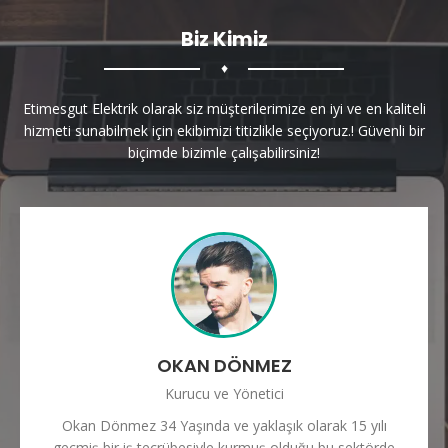
Biz Kimiz
♦
Etimesgut Elektrik olarak siz müşterilerimize en iyi ve en kaliteli
hizmeti sunabilmek için ekibimizi titizlikle seçiyoruz.! Güvenli bir
biçimde bizimle çalışabilirsiniz!
OKAN DÖNMEZ
Kurucu ve Yönetici
Okan Dönmez 34 Yaşında ve yaklaşık olarak 15 yılı
geçmiş bir iş tecrübesiyle kurmuş olduğu bu sektörde