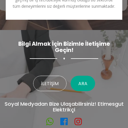
tüm deneyimlerini siz değerli müşterilerine sunmaktadır.
Bilgi Almak İçin Bizimle İletişime
Geçin!
♦
İLETIŞIM
ARA
Soyal Medyadan Bize Ulaşabilirsiniz! Etimesgut
Elektrikçi