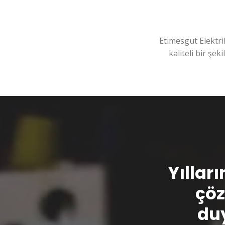
Etimesgut Elektri
kaliteli bir şek
Yılları
çöz
duy