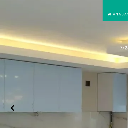
ANASA
7/2