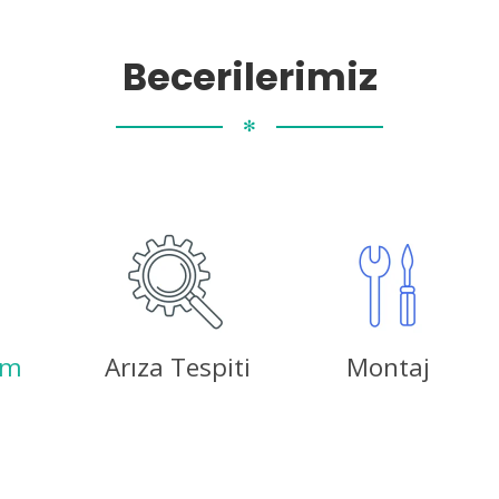
Becerilerimiz
✻
ım
Arıza Tespiti
Montaj