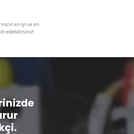
nızın en iyi ve en
ih edebilirsiniz!
erinizde
urur
kçi.