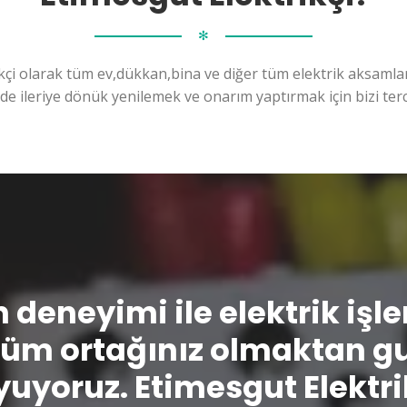
✻
kçi olarak tüm ev,dükkan,bina ve diğer tüm elektrik aksamları
ilde ileriye dönük yenilemek ve onarım yaptırmak için bizi terc
n deneyimi ile elektrik işl
üm ortağınız olmaktan g
uyoruz. Etimesgut Elektri