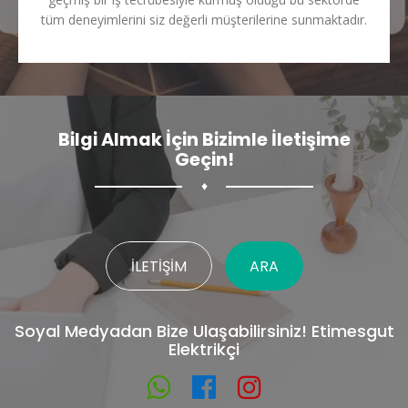
tüm deneyimlerini siz değerli müşterilerine sunmaktadır.
Bilgi Almak İçin Bizimle İletişime
Geçin!
♦
İLETIŞIM
ARA
Soyal Medyadan Bize Ulaşabilirsiniz! Etimesgut
Elektrikçi