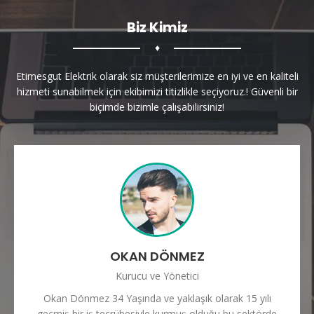
Biz Kimiz
♦
Etimesgut Elektrik olarak siz müşterilerimize en iyi ve en kaliteli
hizmeti sunabilmek için ekibimizi titizlikle seçiyoruz.! Güvenli bir
biçimde bizimle çalışabilirsiniz!
OKAN DÖNMEZ
Kurucu ve Yönetici
Okan Dönmez 34 Yaşında ve yaklaşık olarak 15 yılı
geçmiş bir iş tecrübesiyle kurmuş olduğu bu sektörde