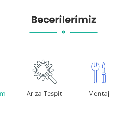
Becerilerimiz
✻
ım
Arıza Tespiti
Montaj