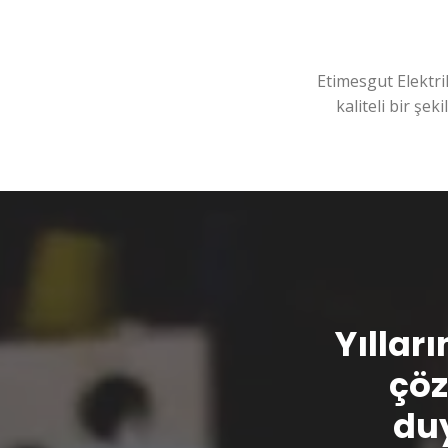
Etimesgut Elektri
kaliteli bir şek
Yılları
çöz
duy