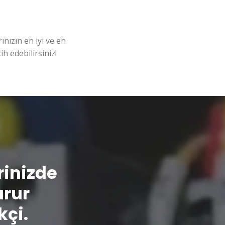
nızın en iyi ve en
ih edebilirsiniz!
erinizde
urur
kçi.