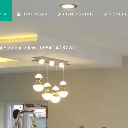
YFA
HAKKIMIZDA
HIZMETLERIMIZ
HIZMET B
4 Hizmetinizdeyiz. 0554 147 87 87