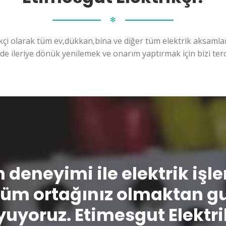
✻
kçi olarak tüm ev,dükkan,bina ve diğer tüm elektrik aksamları
ilde ileriye dönük yenilemek ve onarım yaptırmak için bizi terc
n deneyimi ile elektrik işl
üm ortağınız olmaktan g
uyoruz. Etimesgut Elektri