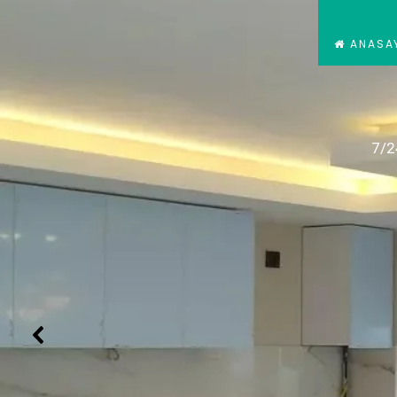
ANASA
7/2