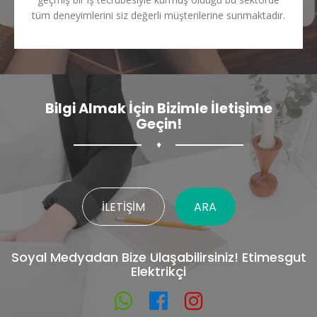
tüm deneyimlerini siz değerli müşterilerine sunmaktadır.
Bilgi Almak İçin Bizimle İletişime
Geçin!
♦
İLETIŞIM
ARA
Soyal Medyadan Bize Ulaşabilirsiniz! Etimesgut
Elektrikçi