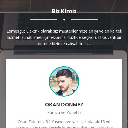
Biz Kimiz
♦
Etimesgut Elektrik olarak siz müşterilerimize en iyi ve en kaliteli
hizmeti sunabilmek için ekibimizi titizlikle seçiyoruz.! Güvenli bir
biçimde bizimle çalışabilirsiniz!
OKAN DÖNMEZ
Kurucu ve Yönetici
Okan Dönmez 34 Yaşında ve yaklaşık olarak 15 yılı
geçmiş bir iş tecrübesiyle kurmuş olduğu bu sektörde