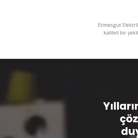
Etimesgut Elektri
kaliteli bir şek
Yılları
çöz
duy