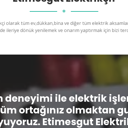
✻
kçi olarak tüm ev,dükkan,bina ve diğer tüm elektrik aksamları
ilde ileriye dönük yenilemek ve onarım yaptırmak için bizi terc
n deneyimi ile elektrik işl
üm ortağınız olmaktan g
uyoruz. Etimesgut Elektri