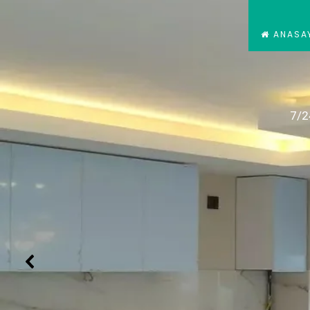
ANASA
7/2