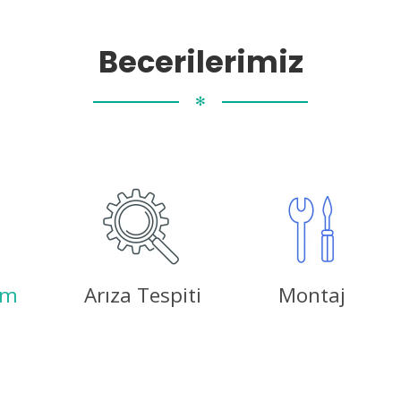
Becerilerimiz
✻
ım
Arıza Tespiti
Montaj