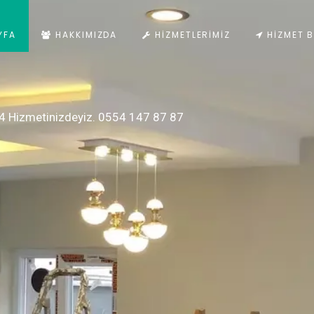
YFA
HAKKIMIZDA
HIZMETLERIMIZ
HIZMET B
4 Hizmetinizdeyiz. 0554 147 87 87