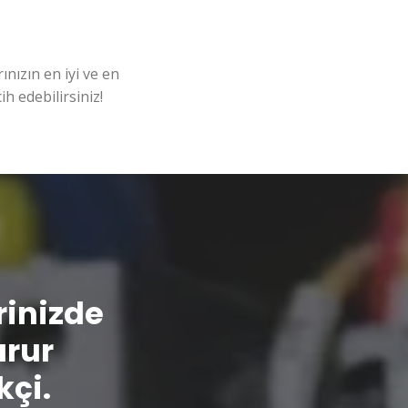
nızın en iyi ve en
ih edebilirsiniz!
erinizde
urur
kçi.