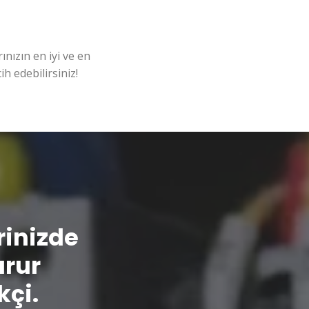
nızın en iyi ve en
ih edebilirsiniz!
erinizde
urur
kçi.