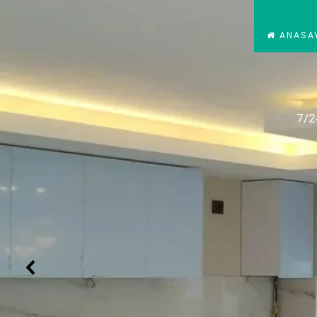
ANASA
7/2