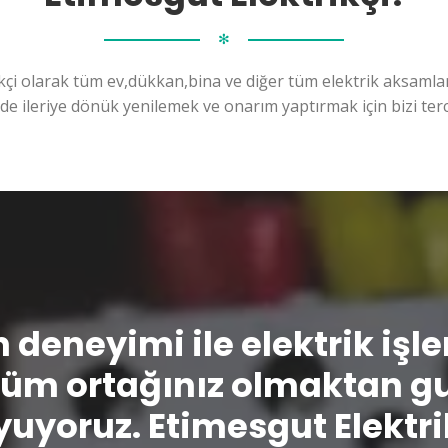
✻
kçi olarak tüm ev,dükkan,bina ve diğer tüm elektrik aksamları
ilde ileriye dönük yenilemek ve onarım yaptırmak için bizi terc
n deneyimi ile elektrik işl
üm ortağınız olmaktan g
uyoruz. Etimesgut Elektri