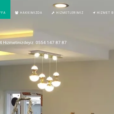
YFA
HAKKIMIZDA
HIZMETLERIMIZ
HIZMET B
4 Hizmetinizdeyiz. 0554 147 87 87