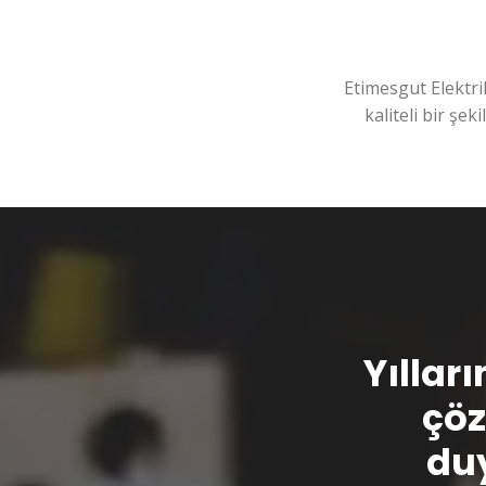
Etimesgut Elektri
kaliteli bir şek
Yılları
çöz
duy