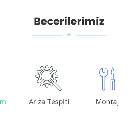
Becerilerimiz
✻
ım
Arıza Tespiti
Montaj