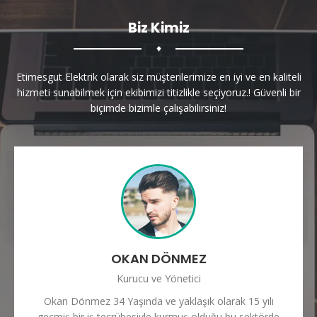
Biz Kimiz
♦
Etimesgut Elektrik olarak siz müşterilerimize en iyi ve en kaliteli
hizmeti sunabilmek için ekibimizi titizlikle seçiyoruz.! Güvenli bir
biçimde bizimle çalışabilirsiniz!
OKAN DÖNMEZ
Kurucu ve Yönetici
Okan Dönmez 34 Yaşında ve yaklaşık olarak 15 yılı
geçmiş bir iş tecrübesiyle kurmuş olduğu bu sektörde