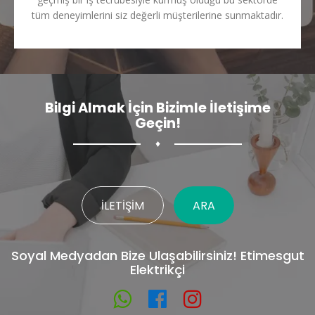
tüm deneyimlerini siz değerli müşterilerine sunmaktadır.
Bilgi Almak İçin Bizimle İletişime
Geçin!
♦
İLETIŞIM
ARA
Soyal Medyadan Bize Ulaşabilirsiniz! Etimesgut
Elektrikçi