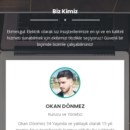
Biz Kimiz
♦
Etimesgut Elektrik olarak siz müşterilerimize en iyi ve en kaliteli
hizmeti sunabilmek için ekibimizi titizlikle seçiyoruz.! Güvenli bir
biçimde bizimle çalışabilirsiniz!
OKAN DÖNMEZ
Kurucu ve Yönetici
Okan Dönmez 34 Yaşında ve yaklaşık olarak 15 yılı
geçmiş bir iş tecrübesiyle kurmuş olduğu bu sektörde