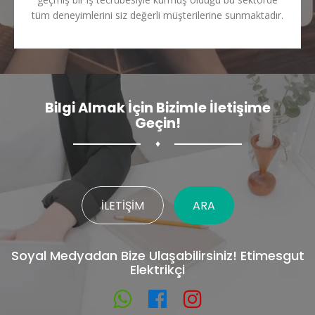
tüm deneyimlerini siz değerli müşterilerine sunmaktadır.
Bilgi Almak İçin Bizimle İletişime
Geçin!
♦
İLETIŞIM
ARA
Soyal Medyadan Bize Ulaşabilirsiniz! Etimesgut
Elektrikçi