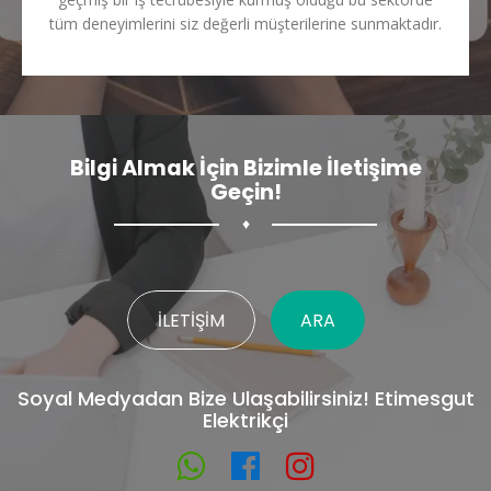
tüm deneyimlerini siz değerli müşterilerine sunmaktadır.
Bilgi Almak İçin Bizimle İletişime
Geçin!
♦
İLETIŞIM
ARA
Soyal Medyadan Bize Ulaşabilirsiniz! Etimesgut
Elektrikçi