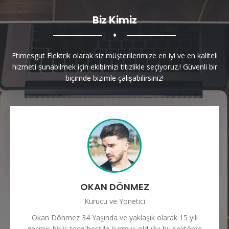
Biz Kimiz
♦
Etimesgut Elektrik olarak siz müşterilerimize en iyi ve en kaliteli
hizmeti sunabilmek için ekibimizi titizlikle seçiyoruz.! Güvenli bir
biçimde bizimle çalışabilirsiniz!
OKAN DÖNMEZ
Kurucu ve Yönetici
Okan Dönmez 34 Yaşında ve yaklaşık olarak 15 yılı
geçmiş bir iş tecrübesiyle kurmuş olduğu bu sektörde