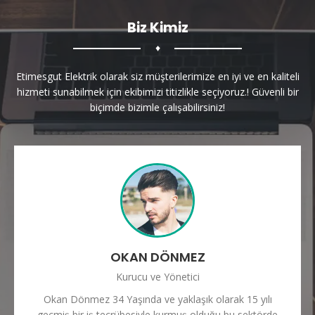
Biz Kimiz
♦
Etimesgut Elektrik olarak siz müşterilerimize en iyi ve en kaliteli
hizmeti sunabilmek için ekibimizi titizlikle seçiyoruz.! Güvenli bir
biçimde bizimle çalışabilirsiniz!
OKAN DÖNMEZ
Kurucu ve Yönetici
Okan Dönmez 34 Yaşında ve yaklaşık olarak 15 yılı
geçmiş bir iş tecrübesiyle kurmuş olduğu bu sektörde