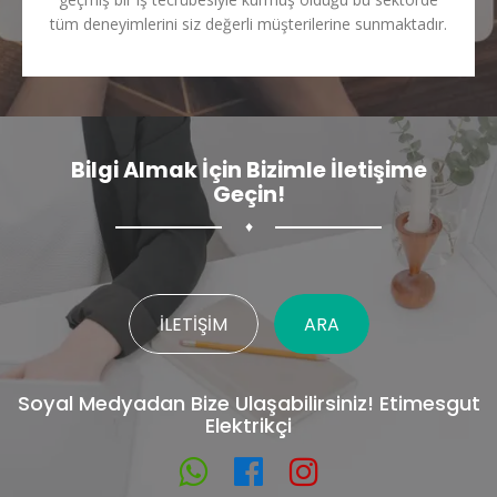
tüm deneyimlerini siz değerli müşterilerine sunmaktadır.
Bilgi Almak İçin Bizimle İletişime
Geçin!
♦
İLETIŞIM
ARA
Soyal Medyadan Bize Ulaşabilirsiniz! Etimesgut
Elektrikçi