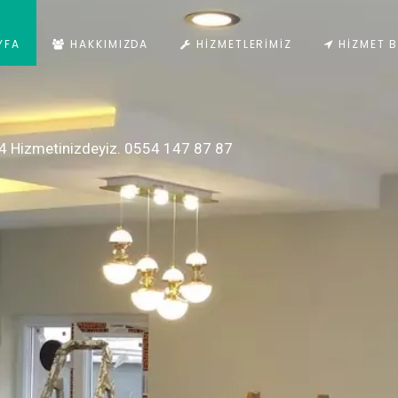
YFA
HAKKIMIZDA
HIZMETLERIMIZ
HIZMET B
4 Hizmetinizdeyiz. 0554 147 87 87