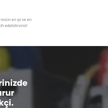
nızın en iyi ve en
ih edebilirsiniz!
erinizde
urur
kçi.