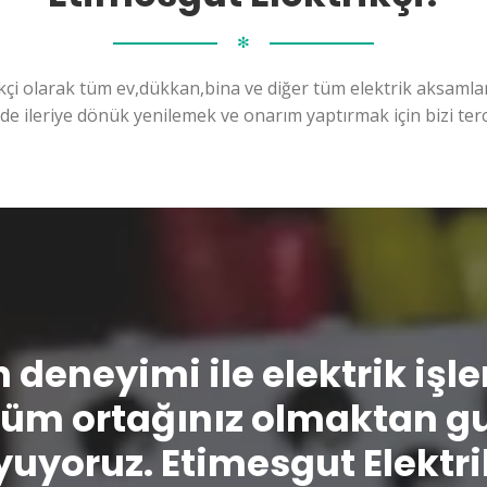
✻
kçi olarak tüm ev,dükkan,bina ve diğer tüm elektrik aksamları
ilde ileriye dönük yenilemek ve onarım yaptırmak için bizi terc
n deneyimi ile elektrik işl
üm ortağınız olmaktan g
uyoruz. Etimesgut Elektri