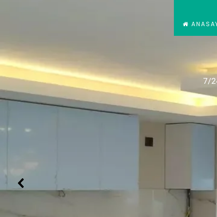
ANASA
7/2