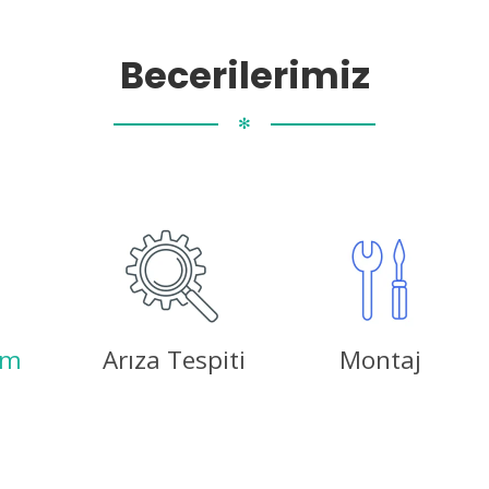
Becerilerimiz
✻
ım
Arıza Tespiti
Montaj