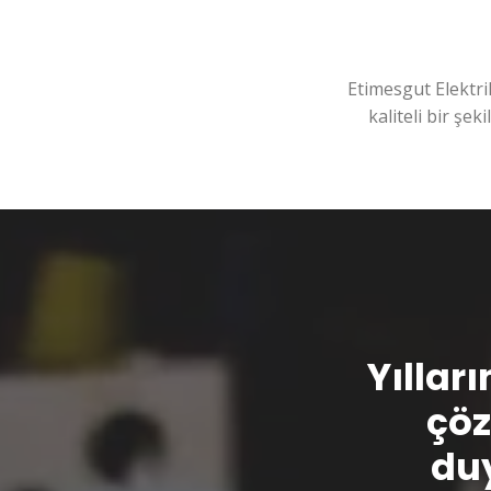
Etimesgut Elektri
kaliteli bir şek
Yılları
çöz
duy