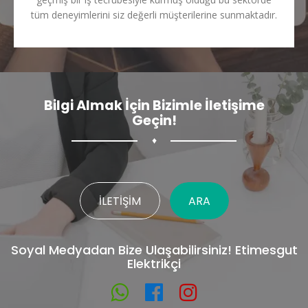
tüm deneyimlerini siz değerli müşterilerine sunmaktadır.
Bilgi Almak İçin Bizimle İletişime
Geçin!
♦
İLETIŞIM
ARA
Soyal Medyadan Bize Ulaşabilirsiniz! Etimesgut
Elektrikçi