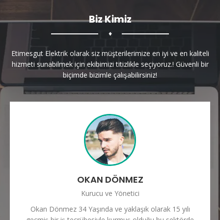
Biz Kimiz
♦
Etimesgut Elektrik olarak siz müşterilerimize en iyi ve en kaliteli
hizmeti sunabilmek için ekibimizi titizlikle seçiyoruz.! Güvenli bir
biçimde bizimle çalışabilirsiniz!
OKAN DÖNMEZ
Kurucu ve Yönetici
Okan Dönmez 34 Yaşında ve yaklaşık olarak 15 yılı
geçmiş bir iş tecrübesiyle kurmuş olduğu bu sektörde