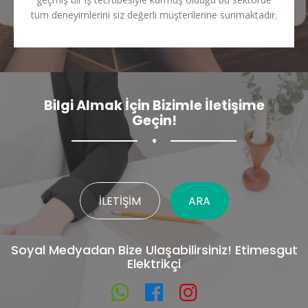
tüm deneyimlerini siz değerli müşterilerine sunmaktadır.
Bilgi Almak İçin Bizimle İletişime
Geçin!
♦
İLETIŞIM
ARA
Soyal Medyadan Bize Ulaşabilirsiniz! Etimesgut
Elektrikçi