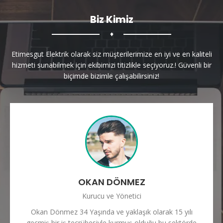
Biz Kimiz
♦
Etimesgut Elektrik olarak siz müşterilerimize en iyi ve en kaliteli
hizmeti sunabilmek için ekibimizi titizlikle seçiyoruz.! Güvenli bir
biçimde bizimle çalışabilirsiniz!
OKAN DÖNMEZ
Kurucu ve Yönetici
Okan Dönmez 34 Yaşında ve yaklaşık olarak 15 yılı
geçmiş bir iş tecrübesiyle kurmuş olduğu bu sektörde