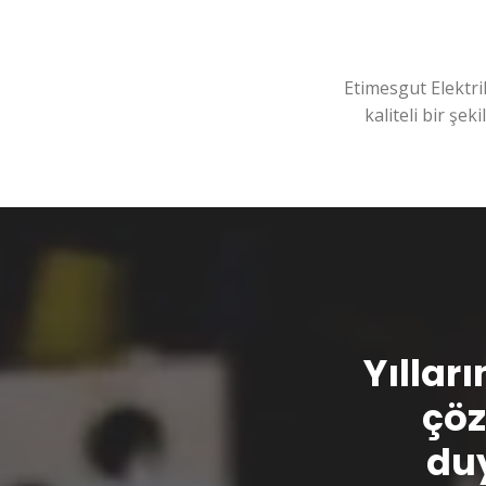
Etimesgut Elektri
kaliteli bir şek
Yılları
çöz
duy