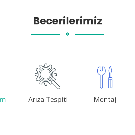
Becerilerimiz
✻
ım
Arıza Tespiti
Montaj