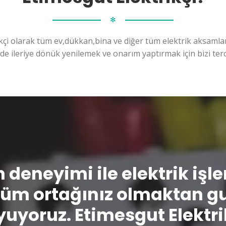
✻
kçi olarak tüm ev,dükkan,bina ve diğer tüm elektrik aksamları
ilde ileriye dönük yenilemek ve onarım yaptırmak için bizi terc
n deneyimi ile elektrik işl
üm ortağınız olmaktan g
uyoruz. Etimesgut Elektri