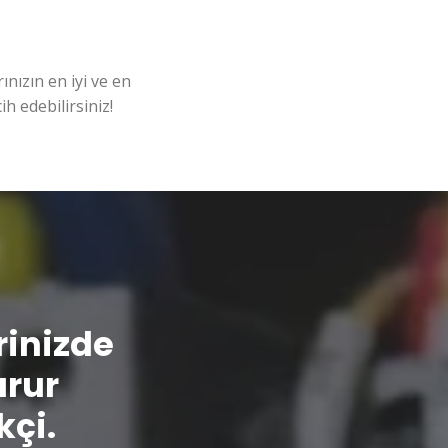
nızın en iyi ve en
ih edebilirsiniz!
erinizde
urur
kçi.