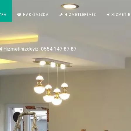
YFA
HAKKIMIZDA
HIZMETLERIMIZ
HIZMET B
4 Hizmetinizdeyiz. 0554 147 87 87