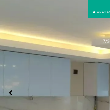
ANASA
7/2