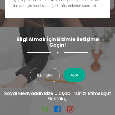
tüm deneyimlerini siz değerli müşterilerine sunmaktadır.
Bilgi Almak İçin Bizimle İletişime
Geçin!
♦
İLETIŞIM
ARA
Soyal Medyadan Bize Ulaşabilirsiniz! Etimesgut
Elektrikçi