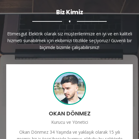
Biz Kimiz
♦
Etimesgut Elektrik olarak siz müşterilerimize en iyi ve en kaliteli
hizmeti sunabilmek için ekibimizi titizlikle seçiyoruz.! Güvenli bir
biçimde bizimle çalışabilirsiniz!
OKAN DÖNMEZ
Kurucu ve Yönetici
Okan Dönmez 34 Yaşında ve yaklaşık olarak 15 yılı
geçmiş bir iş tecrübesiyle kurmuş olduğu bu sektörde