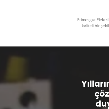
Etimesgut Elektri
kaliteli bir şek
Yılları
çöz
duy