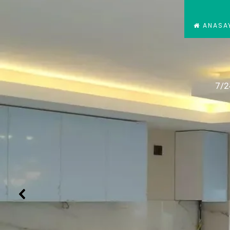
ANASA
7/2