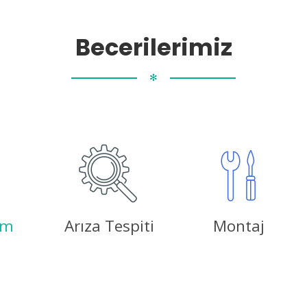
Becerilerimiz
✻
ım
Arıza Tespiti
Montaj