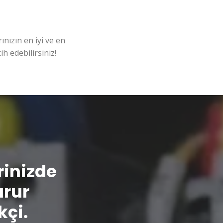
nızın en iyi ve en
ih edebilirsiniz!
erinizde
urur
kçi.