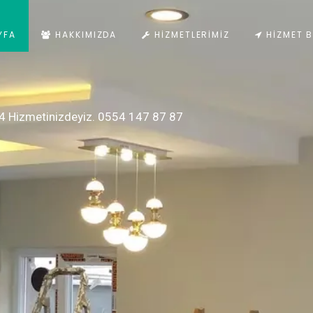
YFA
HAKKIMIZDA
HIZMETLERIMIZ
HIZMET B
4 Hizmetinizdeyiz. 0554 147 87 87