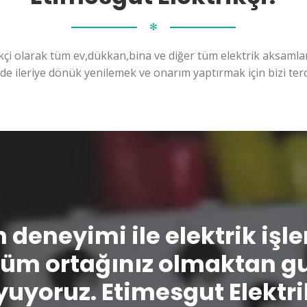
✻
kçi olarak tüm ev,dükkan,bina ve diğer tüm elektrik aksamları
ilde ileriye dönük yenilemek ve onarım yaptırmak için bizi terc
n deneyimi ile elektrik işl
üm ortağınız olmaktan g
uyoruz. Etimesgut Elektri