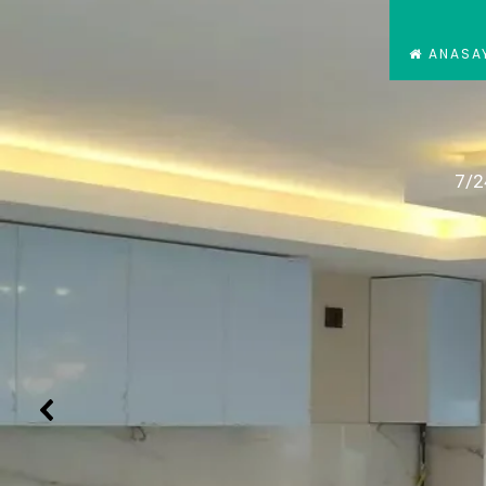
ANASA
7/2