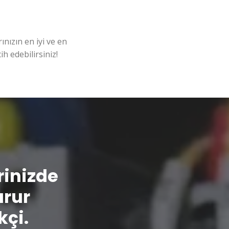
nızın en iyi ve en
ih edebilirsiniz!
erinizde
urur
kçi.