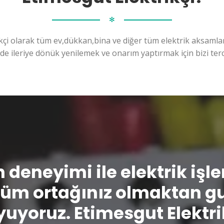
✻
kçi olarak tüm ev,dükkan,bina ve diğer tüm elektrik aksamları
ilde ileriye dönük yenilemek ve onarım yaptırmak için bizi terc
n deneyimi ile elektrik işl
üm ortağınız olmaktan g
uyoruz. Etimesgut Elektri