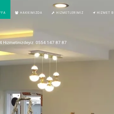
YFA
HAKKIMIZDA
HIZMETLERIMIZ
HIZMET B
4 Hizmetinizdeyiz. 0554 147 87 87