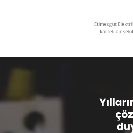
Etimesgut Elektri
kaliteli bir şek
Yılları
çöz
duy