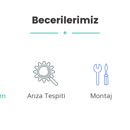
Becerilerimiz
✻
ım
Arıza Tespiti
Montaj