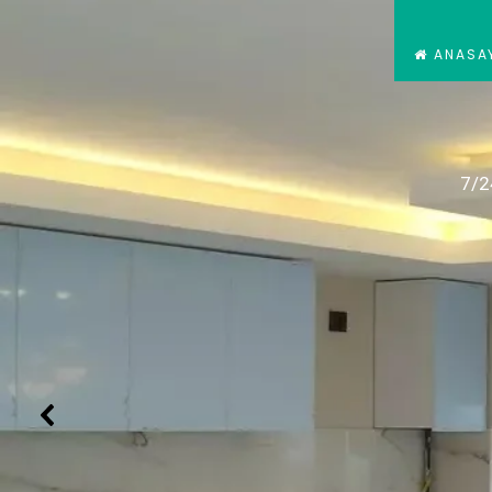
ANASA
7/2