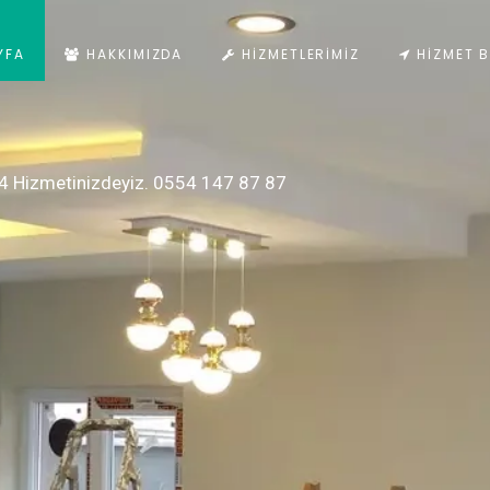
YFA
HAKKIMIZDA
HIZMETLERIMIZ
HIZMET B
4 Hizmetinizdeyiz. 0554 147 87 87