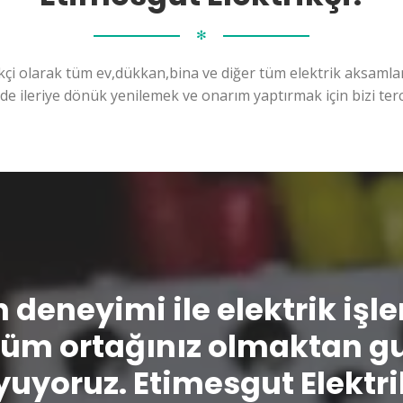
✻
kçi olarak tüm ev,dükkan,bina ve diğer tüm elektrik aksamları
ilde ileriye dönük yenilemek ve onarım yaptırmak için bizi terc
n deneyimi ile elektrik işl
üm ortağınız olmaktan g
uyoruz. Etimesgut Elektri