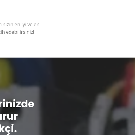
nızın en iyi ve en
ih edebilirsiniz!
erinizde
urur
kçi.