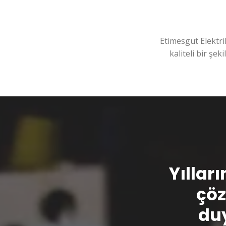
Etimesgut Elektri
kaliteli bir şek
Yılları
çöz
duy