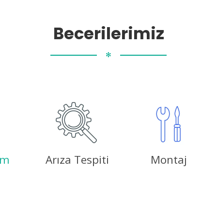
Becerilerimiz
✻
ım
Arıza Tespiti
Montaj