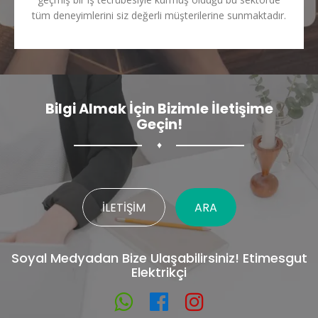
tüm deneyimlerini siz değerli müşterilerine sunmaktadır.
Bilgi Almak İçin Bizimle İletişime
Geçin!
♦
İLETIŞIM
ARA
Soyal Medyadan Bize Ulaşabilirsiniz! Etimesgut
Elektrikçi