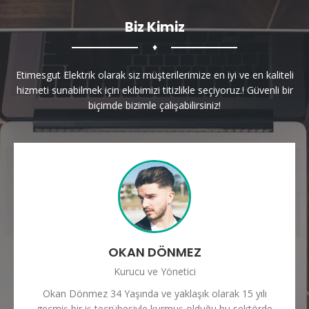
Biz Kimiz
♦
Etimesgut Elektrik olarak siz müşterilerimize en iyi ve en kaliteli
hizmeti sunabilmek için ekibimizi titizlikle seçiyoruz.! Güvenli bir
biçimde bizimle çalışabilirsiniz!
OKAN DÖNMEZ
Kurucu ve Yönetici
Okan Dönmez 34 Yaşında ve yaklaşık olarak 15 yılı
geçmiş bir iş tecrübesiyle kurmuş olduğu bu sektörde