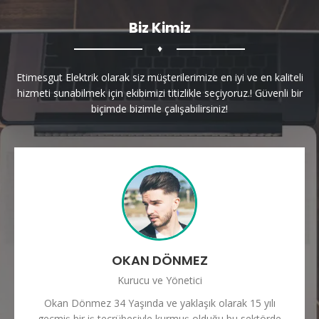
Biz Kimiz
♦
Etimesgut Elektrik olarak siz müşterilerimize en iyi ve en kaliteli
hizmeti sunabilmek için ekibimizi titizlikle seçiyoruz.! Güvenli bir
biçimde bizimle çalışabilirsiniz!
OKAN DÖNMEZ
Kurucu ve Yönetici
Okan Dönmez 34 Yaşında ve yaklaşık olarak 15 yılı
geçmiş bir iş tecrübesiyle kurmuş olduğu bu sektörde