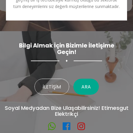
tüm deneyimlerini siz değerli müşterilerine sunmaktadır.
Bilgi Almak İçin Bizimle İletişime
Geçin!
♦
İLETIŞIM
ARA
Soyal Medyadan Bize Ulaşabilirsiniz! Etimesgut
Elektrikçi