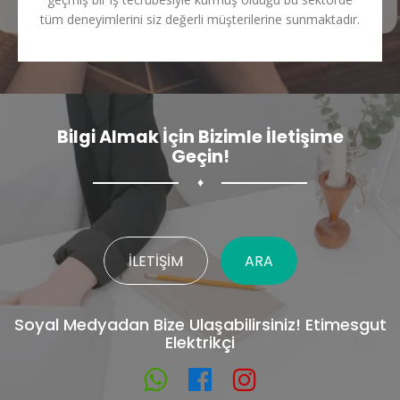
tüm deneyimlerini siz değerli müşterilerine sunmaktadır.
Bilgi Almak İçin Bizimle İletişime
Geçin!
♦
İLETIŞIM
ARA
Soyal Medyadan Bize Ulaşabilirsiniz! Etimesgut
Elektrikçi