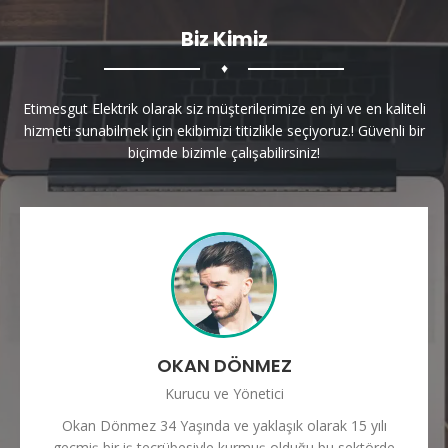
Biz Kimiz
♦
Etimesgut Elektrik olarak siz müşterilerimize en iyi ve en kaliteli
hizmeti sunabilmek için ekibimizi titizlikle seçiyoruz.! Güvenli bir
biçimde bizimle çalışabilirsiniz!
OKAN DÖNMEZ
Kurucu ve Yönetici
Okan Dönmez 34 Yaşında ve yaklaşık olarak 15 yılı
geçmiş bir iş tecrübesiyle kurmuş olduğu bu sektörde