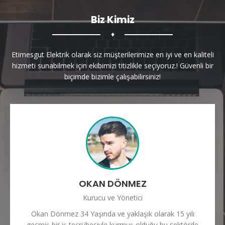
Biz Kimiz
♦
Etimesgut Elektrik olarak siz müşterilerimize en iyi ve en kaliteli
hizmeti sunabilmek için ekibimizi titizlikle seçiyoruz.! Güvenli bir
biçimde bizimle çalışabilirsiniz!
OKAN DÖNMEZ
Kurucu ve Yönetici
Okan Dönmez 34 Yaşında ve yaklaşık olarak 15 yılı
geçmiş bir iş tecrübesiyle kurmuş olduğu bu sektörde