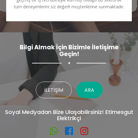
tüm deneyimlerini siz değerli müşterilerine sunmaktadır.
Bilgi Almak İçin Bizimle İletişime
Geçin!
♦
İLETIŞIM
ARA
Soyal Medyadan Bize Ulaşabilirsiniz! Etimesgut
Elektrikçi