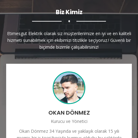
Biz Kimiz
♦
Etimesgut Elektrik olarak siz müşterilerimize en iyi ve en kaliteli
hizmeti sunabilmek için ekibimizi titizlikle seçiyoruz.! Güvenli bir
biçimde bizimle çalışabilirsiniz!
OKAN DÖNMEZ
Kurucu ve Yönetici
Okan Dönmez 34 Yaşında ve yaklaşık olarak 15 yılı
geçmiş bir iş tecrübesiyle kurmuş olduğu bu sektörde