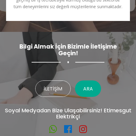
tüm deneyimlerini siz değerli müşterilerine sunmaktadır.
Bilgi Almak İçin Bizimle İletişime
Geçin!
♦
İLETIŞIM
ARA
Soyal Medyadan Bize Ulaşabilirsiniz! Etimesgut
Elektrikçi