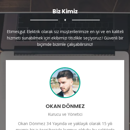
Biz Kimiz
♦
Etimesgut Elektrik olarak siz müşterilerimize en iyi ve en kaliteli
hizmeti sunabilmek için ekibimizi titizlikle seçiyoruz.! Güvenli bir
biçimde bizimle çalışabilirsiniz!
OKAN DÖNMEZ
Kurucu ve Yönetici
Okan Dönmez 34 Yaşında ve yaklaşık olarak 15 yılı
geçmiş bir iş tecrübesiyle kurmuş olduğu bu sektörde