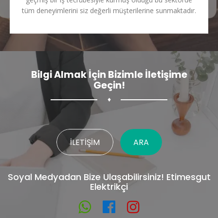
tüm deneyimlerini siz değerli müşterilerine sunmaktadır.
Bilgi Almak İçin Bizimle İletişime
Geçin!
♦
İLETIŞIM
ARA
Soyal Medyadan Bize Ulaşabilirsiniz! Etimesgut
Elektrikçi