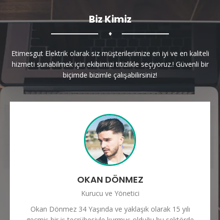
Biz Kimiz
♦
Etimesgut Elektrik olarak siz müşterilerimize en iyi ve en kaliteli
hizmeti sunabilmek için ekibimizi titizlikle seçiyoruz.! Güvenli bir
biçimde bizimle çalışabilirsiniz!
OKAN DÖNMEZ
Kurucu ve Yönetici
Okan Dönmez 34 Yaşında ve yaklaşık olarak 15 yılı
geçmiş bir iş tecrübesiyle kurmuş olduğu bu sektörde