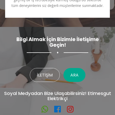
tüm deneyimlerini siz değerli müşterilerine sunmaktadır.
Bilgi Almak İçin Bizimle İletişime
Geçin!
♦
İLETIŞIM
ARA
Soyal Medyadan Bize Ulaşabilirsiniz! Etimesgut
Elektrikçi