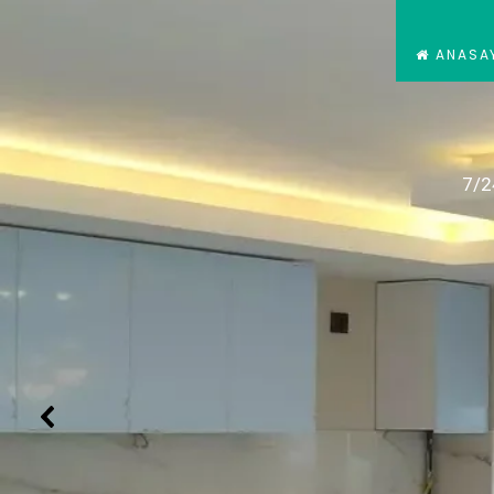
ANASA
7/2