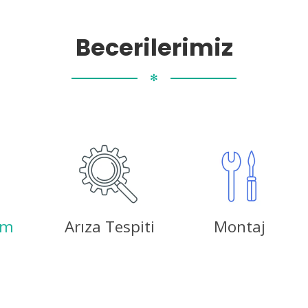
Becerilerimiz
✻
ım
Arıza Tespiti
Montaj