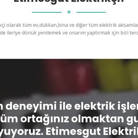
✻
kçi olarak tüm ev,dükkan,bina ve diğer tüm elektrik aksamları
ilde ileriye dönük yenilemek ve onarım yaptırmak için bizi terc
n deneyimi ile elektrik işl
üm ortağınız olmaktan g
uyoruz. Etimesgut Elektri