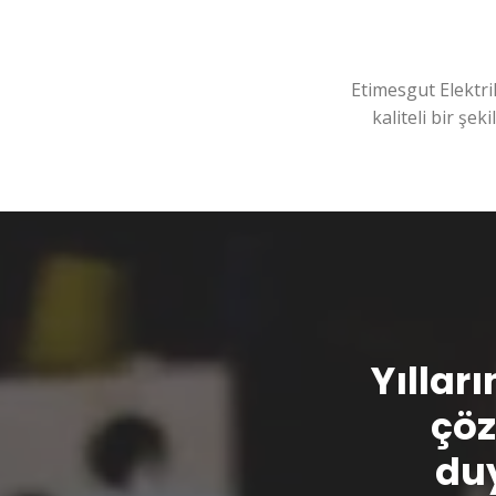
Etimesgut Elektri
kaliteli bir şek
Yılları
çöz
duy