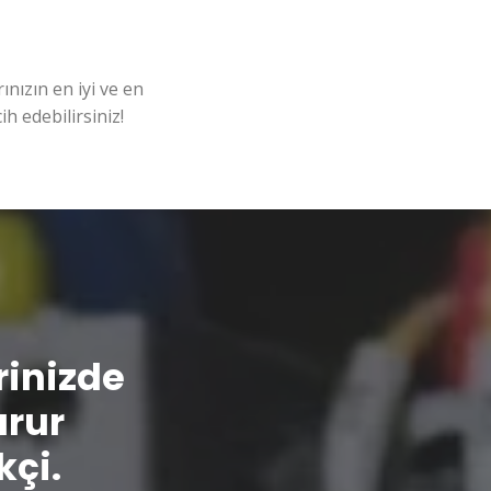
nızın en iyi ve en
ih edebilirsiniz!
erinizde
urur
kçi.