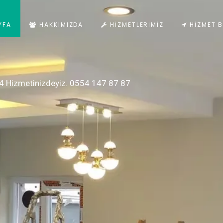
YFA
HAKKIMIZDA
HIZMETLERIMIZ
HIZMET B
4 Hizmetinizdeyiz. 0554 147 87 87