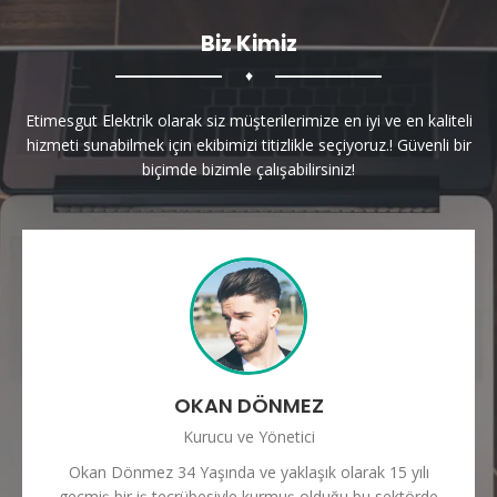
Biz Kimiz
♦
Etimesgut Elektrik olarak siz müşterilerimize en iyi ve en kaliteli
hizmeti sunabilmek için ekibimizi titizlikle seçiyoruz.! Güvenli bir
biçimde bizimle çalışabilirsiniz!
OKAN DÖNMEZ
Kurucu ve Yönetici
Okan Dönmez 34 Yaşında ve yaklaşık olarak 15 yılı
geçmiş bir iş tecrübesiyle kurmuş olduğu bu sektörde