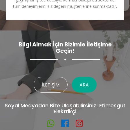
tüm deneyimlerini siz değerli müşterilerine sunmaktadır.
Bilgi Almak İçin Bizimle İletişime
Geçin!
♦
İLETIŞIM
ARA
Soyal Medyadan Bize Ulaşabilirsiniz! Etimesgut
Elektrikçi