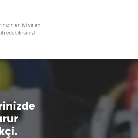
nızın en iyi ve en
ih edebilirsiniz!
erinizde
urur
kçi.