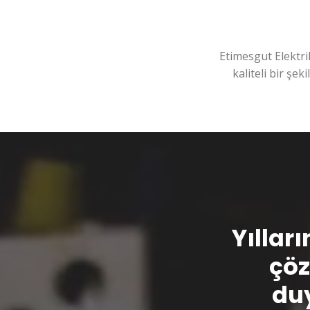
Etimesgut Elektri
kaliteli bir şek
Yılları
çöz
duy