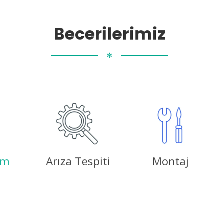
Becerilerimiz
✻
ım
Arıza Tespiti
Montaj