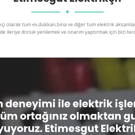
✻
kçi olarak tüm ev,dükkan,bina ve diğer tüm elektrik aksamları
ilde ileriye dönük yenilemek ve onarım yaptırmak için bizi terc
n deneyimi ile elektrik işl
üm ortağınız olmaktan g
uyoruz. Etimesgut Elektri