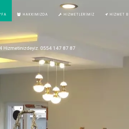
YFA
HAKKIMIZDA
HIZMETLERIMIZ
HIZMET B
4 Hizmetinizdeyiz. 0554 147 87 87