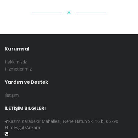
✻
Kurumsal
Hakkımızda
Hizmetlerimiz
Yardım ve Destek
İletişim
İLETİŞİM BİLGİLERİ
Kazım Karabekir Mahallesi, Nene Hatun Sk. 16 b, 06790
Etimesgut/Ankara