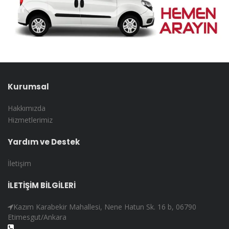
Kurumsal
Hakkımızda
Hizmetlerimiz
Yardım ve Destek
İletişim
İLETİŞİM BİLGİLERİ
Kazım Karabekir Mahallesi, Nene Hatun Sk. 16 b, 06790
Etimesgut/Ankara