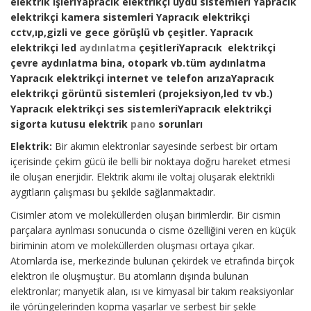
elektrik işleriYapracık elektrikçi uydu sistemleri Yapracık
elektrikçi kamera sistemleri Yapracık elektrikçi
cctv,ıp,gizli ve gece görüşlü vb çeşitler. Yapracık
elektrikçi led
aydınlatma
çeşitleriYapracık elektrikçi
çevre aydınlatma bina, otopark vb.tüm aydınlatma
Yapracık elektrikçi internet ve telefon arızaYapracık
elektrikçi görüntü sistemleri (projeksiyon,led tv vb.)
Yapracık elektrikçi ses sistemleriYapracık elektrikçi
sigorta kutusu elektrik
pano
sorunları
Elektrik:
Bir akımın elektronlar sayesinde serbest bir ortam
içerisinde çekim gücü ile belli bir noktaya doğru hareket etmesi
ile oluşan enerjidir. Elektrik akımı ile voltaj oluşarak elektrikli
aygıtların çalışması bu şekilde sağlanmaktadır.
Cisimler atom ve moleküllerden oluşan birimlerdir. Bir cismin
parçalara ayrılması sonucunda o cisme özelliğini veren en küçük
biriminin atom ve moleküllerden oluşması ortaya çıkar.
Atomlarda ise, merkezinde bulunan çekirdek ve etrafında birçok
elektron ile oluşmuştur. Bu atomların dışında bulunan
elektronlar; manyetik alan, ısı ve kimyasal bir takım reaksiyonlar
ile yörüngelerinden kopma yaşarlar ve serbest bir şekle