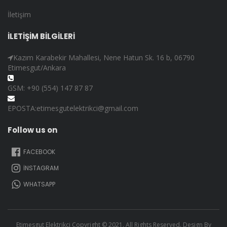
İletişim
İLETİŞİM BİLGİLERİ
Kazım Karabekir Mahallesi, Nene Hatun Sk. 16 b, 06790
Etimesgut/Ankara
GSM: +90 (554) 147 87 87
EPOSTA:etimesgutelektrikci@gmail.com
Follow us on
FACEBOOK
İNSTAGRAM
WHATSAPP
Etimesgut Elektrikçi Copyright © 2021. All Rights Reserved. Design By