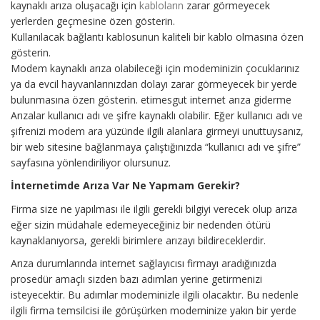
kaynaklı arıza oluşacağı için
kabloların
zarar görmeyecek
yerlerden geçmesine özen gösterin.
Kullanılacak bağlantı kablosunun kaliteli bir kablo olmasına özen
gösterin.
Modem kaynaklı arıza olabileceği için modeminizin çocuklarınız
ya da evcil hayvanlarınızdan dolayı zarar görmeyecek bir yerde
bulunmasına özen gösterin. etimesgut internet arıza giderme
Arızalar kullanıcı adı ve şifre kaynaklı olabilir. Eğer kullanıcı adı ve
şifrenizi modem ara yüzünde ilgili alanlara girmeyi unuttuysanız,
bir web sitesine bağlanmaya çalıştığınızda “kullanıcı adı ve şifre”
sayfasına yönlendiriliyor olursunuz.
İnternetimde Arıza Var Ne Yapmam Gerekir?
Firma size ne yapılması ile ilgili gerekli bilgiyi verecek olup arıza
eğer sizin müdahale edemeyeceğiniz bir nedenden ötürü
kaynaklanıyorsa, gerekli birimlere arızayı bildireceklerdir.
Arıza durumlarında internet sağlayıcısı firmayı aradığınızda
prosedür amaçlı sizden bazı adımları yerine getirmenizi
isteyecektir. Bu adımlar modeminizle ilgili olacaktır. Bu nedenle
ilgili firma temsilcisi ile görüşürken modeminize yakın bir yerde