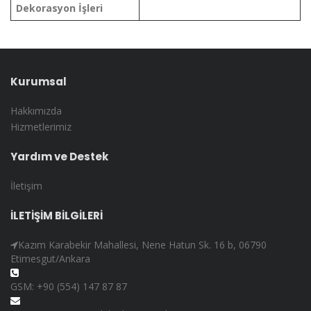
Dekorasyon İşleri
Kurumsal
Hakkımızda
Hizmetlerimiz
Yardım ve Destek
İletişim
İLETİŞİM BİLGİLERİ
Kazım Karabekir Mahallesi, Nene Hatun Sk. 16 b, 06790
Etimesgut/Ankara
GSM: +90 (554) 147 87 87