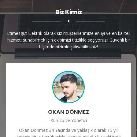
Biz Kimiz
♦
Etimesgut Elektrik olarak siz müşterilerimize en iyi ve en kaliteli
hizmeti sunabilmek için ekibimizi titizlikle seçiyoruz.! Güvenli bir
biçimde bizimle çalışabilirsiniz!
OKAN DÖNMEZ
Kurucu ve Yönetici
Okan Dönmez 34 Yaşında ve yaklaşık olarak 15 yılı
geçmiş bir iş tecrübesiyle kurmuş olduğu bu sektörde