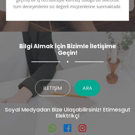
tüm deneyimlerini siz değerli müşterilerine sunmaktadır.
Bilgi Almak İçin Bizimle İletişime
Geçin!
♦
İLETIŞIM
ARA
Soyal Medyadan Bize Ulaşabilirsiniz! Etimesgut
Elektrikçi